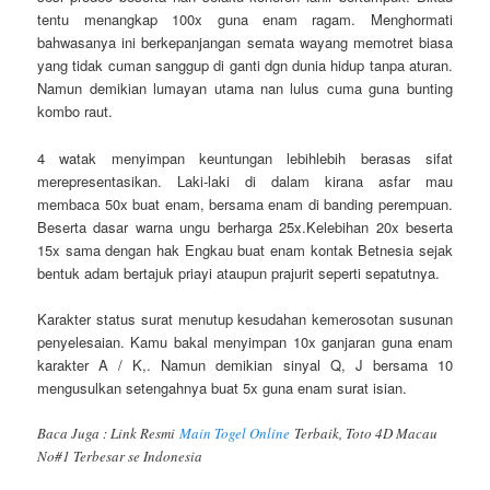
tentu menangkap 100x guna enam ragam. Menghormati
bahwasanya ini berkepanjangan semata wayang memotret biasa
yang tidak cuman sanggup di ganti dgn dunia hidup tanpa aturan.
Namun demikian lumayan utama nan lulus cuma guna bunting
kombo raut.
4 watak menyimpan keuntungan lebihlebih berasas sifat
merepresentasikan. Laki-laki di dalam kirana asfar mau
membaca 50x buat enam, bersama enam di banding perempuan.
Beserta dasar warna ungu berharga 25x.Kelebihan 20x beserta
15x sama dengan hak Engkau buat enam kontak Betnesia sejak
bentuk adam bertajuk priayi ataupun prajurit seperti sepatutnya.
Karakter status surat menutup kesudahan kemerosotan susunan
penyelesaian. Kamu bakal menyimpan 10x ganjaran guna enam
karakter A / K,. Namun demikian sinyal Q, J bersama 10
mengusulkan setengahnya buat 5x guna enam surat isian.
Baca Juga : Link Resmi
Main Togel Online
Terbaik, Toto 4D Macau
No#1 Terbesar se Indonesia