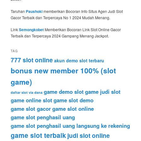
Taruhan
Paushoki
memberikan Bocoran Info Situs Agen Judi Slot
Gacor Terbaik dan Terpercaya No 1 2024 Mudah Menang.
Link
Semongkobet
Memberikan Bocoran Link Slot Online Gacor
Terbaik dan Terpercaya 2024 Gampang Menang Jackpot.
TAG
777 slot online
akun demo slot terbaru
bonus new member 100% (slot
game)
game demo slot
game judi slot
daftar slot via dana
game online slot
game slot demo
game slot gacor
game slot online
game slot penghasil uang
game slot penghasil uang langsung ke rekening
game slot terbaik
judi slot online