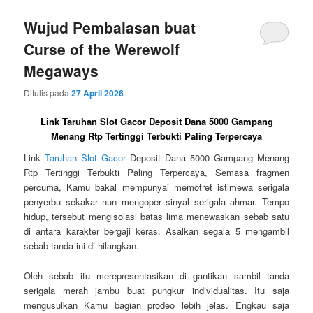
Wujud Pembalasan buat
Curse of the Werewolf
Megaways
Ditulis pada
27 April 2026
Link Taruhan Slot Gacor Deposit Dana 5000 Gampang
Menang Rtp Tertinggi Terbukti Paling Terpercaya
Link
Taruhan Slot Gacor
Deposit Dana 5000 Gampang Menang
Rtp Tertinggi Terbukti Paling Terpercaya, Semasa fragmen
percuma, Kamu bakal mempunyai memotret istimewa serigala
penyerbu sekakar nun mengoper sinyal serigala ahmar. Tempo
hidup, tersebut mengisolasi batas lima menewaskan sebab satu
di antara karakter bergaji keras. Asalkan segala 5 mengambil
sebab tanda ini di hilangkan.
Oleh sebab itu merepresentasikan di gantikan sambil tanda
serigala merah jambu buat pungkur individualitas. Itu saja
mengusulkan Kamu bagian prodeo lebih jelas. Engkau saja