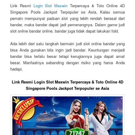
Link Resmi
Login Slot Maxwin
Terpercaya & Toto Online 4D
Singapore Pools Jackpot Terpopuler se Asia, Kalau semua
pemain mempunyai paduan slot yang lebih rendah berasal dari
bandar, maka bandar dapat jadi pemenangnya. Dalam game judi
slot online bandar online, bandar juga tidak dapat lakukan fold.
Ada lebih dari satu langkah bermain judi slot online bandar yang
bisa Anda gunakan bila ingin jadi bandar. Keuntungan menjadi
bandar bisa terlalu besar tetapi kerugiannya juga dapat amat
besar. Manfaatnya sebanding dengan risiko yang harus Anda
hadapi.
Link Resmi Login Slot Maxwin Terpercaya & Toto Online 4D
Singapore Pools Jackpot Terpopuler se Asia