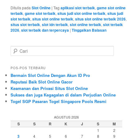
Ditulis pada
Slot Online
|
Tag
aplikasi slot terbaik
,
game slot online
terbaik
,
game slot terbaik
,
situs judi slot online terbaik
,
situs judi
slot terbaik
,
situs slot online terbaik
,
situs slot online terbaik 2026
,
situs slot terbaik
,
slot idn terbaik
,
slot online terbaik
,
slot terbaik
2026
,
slot terbaik dan terpercaya
|
Tinggalkan Balasan
C
a
r
i
POS-POS TERBARU
Bermain Slot Online Dengan Akun ID Pro
Reputasi Baik Slot Online Gacor
Keamanan dan Privasi Situs Slot Online
Sukses dan juga Kegagalan di dalam Perjudian Online
Togel SGP Pasaran Togel Singapore Pools Resmi
AGUSTUS 2026
S
S
R
K
J
S
M
1
2
3
4
5
6
7
8
9