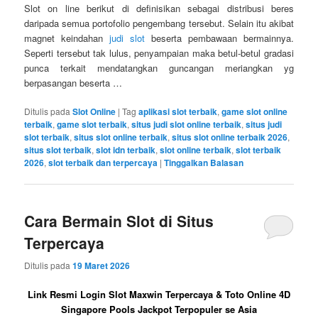
Slot on line berikut di definisikan sebagai distribusi beres
daripada semua portofolio pengembang tersebut. Selain itu akibat
magnet keindahan
judi slot
beserta pembawaan bermainnya.
Seperti tersebut tak lulus, penyampaian maka betul-betul gradasi
punca terkait mendatangkan guncangan meriangkan yg
berpasangan beserta …
Ditulis pada
Slot Online
|
Tag
aplikasi slot terbaik
,
game slot online
terbaik
,
game slot terbaik
,
situs judi slot online terbaik
,
situs judi
slot terbaik
,
situs slot online terbaik
,
situs slot online terbaik 2026
,
situs slot terbaik
,
slot idn terbaik
,
slot online terbaik
,
slot terbaik
2026
,
slot terbaik dan terpercaya
|
Tinggalkan Balasan
Cara Bermain Slot di Situs
Terpercaya
Ditulis pada
19 Maret 2026
Link Resmi Login Slot Maxwin Terpercaya & Toto Online 4D
Singapore Pools Jackpot Terpopuler se Asia