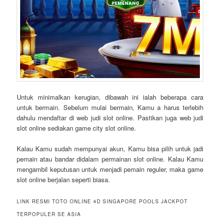
Untuk minimalkan kerugian, dibawah ini ialah beberapa cara
untuk bermain. Sebelum mulai bermain, Kamu a harus terlebih
dahulu mendaftar di web judi slot online. Pastikan juga web judi
slot online sediakan game city slot online.
Kalau Kamu sudah mempunyai akun, Kamu bisa pilih untuk jadi
pemain atau bandar didalam permainan slot online. Kalau Kamu
mengambil keputusan untuk menjadi pemain reguler, maka game
slot online berjalan seperti biasa.
LINK RESMI TOTO ONLINE 4D SINGAPORE POOLS JACKPOT
TERPOPULER SE ASIA