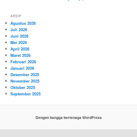
ARSIP
Agustus 2026
Juli 2026
Juni 2026
Mei 2026
April 2026
Maret 2026
Februari 2026
Januari 2026
Desember 2025
November 2025
Oktober 2025
September 2025
Dengan bangga bertenaga WordPress