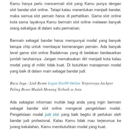
Kamu hanya perlu mencermati slot yang Kamu punya dengan
slot bandar slot online. Tetapi kalau menentukan menjadi bandar,
maka semua slot pemain harus di perhatikan. Game slot online
kota sama layaknya Kamu bermain slot online melawan banyak
orang sekaligus di dalam satu permainan.
Bermain sebagai bandar harus mempunyai modal yang banyak
berupa chip untuk membayar kemenangan pemain. Ada banyak
level game slot online Badakmas yang di bedakan berdasarkan
jumlah taruhannya. Jangan memaksakan diri menjadi kota kalau
modal yang di miliki tidak kuat. Di butuhkan manajemen modal
yang baik di dalam main sebagai bandar judi.
Baca Juga : Link Resmi
Login Slot88 Online
Terpercaya Jackpot
Paling Besar Mudah Menang Terbaik se Asia
Ada sebagian informasi mutlak bagi anda yang ingin bermain
sebagai bandar slot online mengenai pengelolaan modal.
Pengelolaan modal
judi slot
yang baik begitu di perlukan oleh
bandar judi profesional. Kalau Kamu tidak mau terjerumus ke
jurang kekalahan, Kamu membutuhkan modal yang kuat.