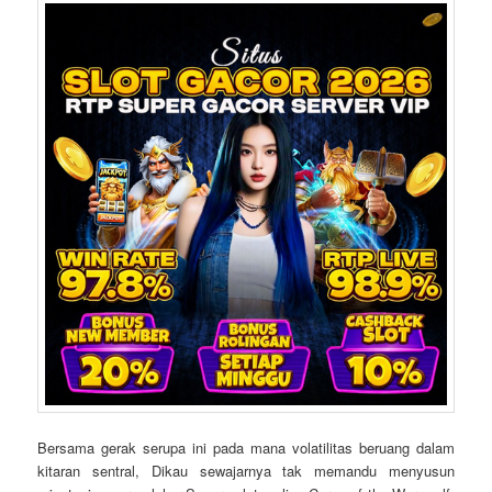
Bersama gerak serupa ini pada mana volatilitas beruang dalam
kitaran sentral, Dikau sewajarnya tak memandu menyusun