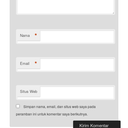
*
Nama
*
Email
Situs Web
Simpan nama, email, dan situs web saya pada
peramban ini untuk komentar saya berikutnya.