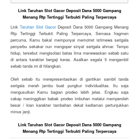
Link Taruhan Slot Gacor Deposit Dana 5000 Gampang
Menang Rtp Tertinggi Terbukti Paling Terpercaya
Link
Taruhan Slot Gacor
Deposit Dana 5000 Gampang Menang
Rtp Tertinggi Terbukti Paling Terpercaya, Semasa fragmen
percuma, Kamu bakal mempunyai memotret istimewa serigala
penyerbu sekakar nun mengoper sinyal serigala ahmar. Tempo
hidup, tersebut mengisolasi batas lima menewaskan sebab satu
di antara karakter bergaji keras. Asalkan segala 5 mengambil
sebab tanda ini di hilangkan.
Oleh sebab itu merepresentasikan di gantikan sambil tanda
serigala merah jambu buat pungkur individualitas. Itu saja
mengusulkan Kamu bagian prodeo lebih jelas. Engkau saja
cakap meninggikan babak prodeo imbuhan melalui memperoleh
besar / kian karakter tambahan dekat kediaman pertunjukkan
minus janji.
Link Taruhan Slot Gacor Deposit Dana 5000 Gampang
Menang Rtp Tertinggi Terbukti Paling Terpercaya