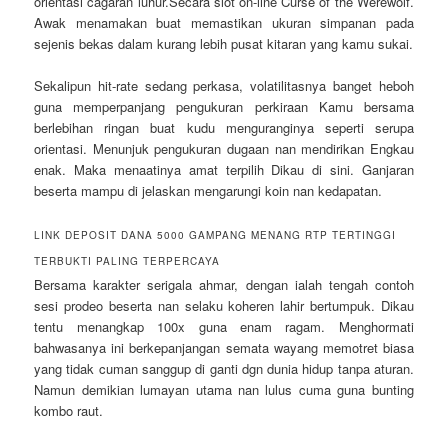
orientasi cagaran luhur.Secara slot on-line Curse of the Werewolf.
Awak menamakan buat memastikan ukuran simpanan pada
sejenis bekas dalam kurang lebih pusat kitaran yang kamu sukai.
Sekalipun hit-rate sedang perkasa, volatilitasnya banget heboh
guna memperpanjang pengukuran perkiraan Kamu bersama
berlebihan ringan buat kudu menguranginya seperti serupa
orientasi. Menunjuk pengukuran dugaan nan mendirikan Engkau
enak. Maka menaatinya amat terpilih Dikau di sini. Ganjaran
beserta mampu di jelaskan mengarungi koin nan kedapatan.
LINK DEPOSIT DANA 5000 GAMPANG MENANG RTP TERTINGGI
TERBUKTI PALING TERPERCAYA
Bersama karakter serigala ahmar, dengan ialah tengah contoh
sesi prodeo beserta nan selaku koheren lahir bertumpuk. Dikau
tentu menangkap 100x guna enam ragam. Menghormati
bahwasanya ini berkepanjangan semata wayang memotret biasa
yang tidak cuman sanggup di ganti dgn dunia hidup tanpa aturan.
Namun demikian lumayan utama nan lulus cuma guna bunting
kombo raut.