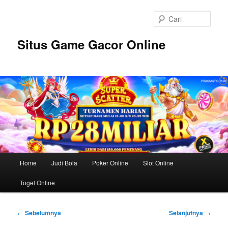
Langsung
ke
Cari
konten
utama
Situs Game Gacor Online
Menu
Home
Judi Bola
Poker Online
Slot Online
utama
Togel Online
Navigasi
←
Sebelumnya
Selanjutnya
→
Tulisan