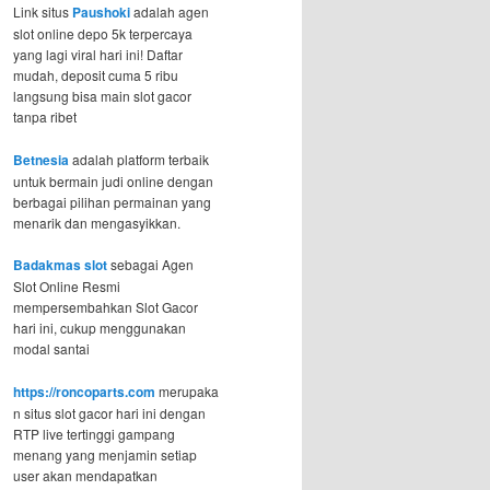
Link situs
Paushoki
adalah agen
slot online depo 5k terpercaya
yang lagi viral hari ini! Daftar
mudah, deposit cuma 5 ribu
langsung bisa main slot gacor
tanpa ribet
Betnesia
adalah platform terbaik
untuk bermain judi online dengan
berbagai pilihan permainan yang
menarik dan mengasyikkan.
Badakmas slot
sebagai Agen
Slot Online Resmi
mempersembahkan Slot Gacor
hari ini, cukup menggunakan
modal santai
https://roncoparts.com
merupaka
n situs slot gacor hari ini dengan
RTP live tertinggi gampang
menang yang menjamin setiap
user akan mendapatkan