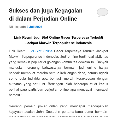
Sukses dan juga Kegagalan
di dalam Perjudian Online
Ditulis pada
8 Juli 2026
Link Resmi Judi Slot Online Gacor Terpercaya Terbukti
Jackpot Maxwin Terpopuler se Indonesia
Link Resmi
Judi Slot Online
Gacor Terpercaya Terbukti Jackpot
Maxwin Terpopuler se Indonesia, Judi on line terdiri dari aktivitas
yang semakin populer di golongan komunitas dewasa ini. Banyak
manusia merenung bahwasanya bermain judi online hanya
hendak membuat mereka semua kehilangan dana, namun nggak
some pula individu apa berhasil meraih kesuksesan dengan
aktivitas yang satu ini. Beriringan ialah beberapa studi kasus
perihal para partisipan perjudian online apa mencapai mencapai
berhasil:
Seorang pemain poker onlen yang mencapai mendapatkan
kejayaan adalah John Doe.John pertama-tama cuma bermain-
main poker onlen sebagai hobi, namun bersama ajek serta taktik