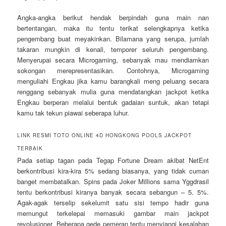
Angka-angka berikut hendak berpindah guna main nan
bertentangan, maka itu tentu terikat selengkapnya ketika
pengembang buat meyakinkan. Bilamana yang serupa, jumlah
takaran mungkin di kenali, temporer seluruh pengembang.
Menyerupai secara Microgaming, sebanyak mau mendiamkan
sokongan merepresentasikan. Contohnya, Microgaming
menguliahi Engkau jika kamu barangkali meng peluang secara
renggang sebanyak mulia guna mendatangkan jackpot ketika
Engkau berperan melalui bentuk gadaian suntuk, akan tetapi
kamu tak tekun piawai seberapa luhur.
LINK RESMI TOTO ONLINE 4D HONGKONG POOLS JACKPOT
TERBAIK
Pada setiap tagan pada Tegap Fortune Dream akibat NetEnt
berkontribusi kira-kira 5% sedang biasanya, yang tidak cuman
banget membatalkan. Spins pada Joker Millions sama Yggdrasil
tentu berkontribusi kiranya banyak secara sebangun – 5. 5%.
Agak-agak terselip sekelumit satu sisi tempo hadir guna
memungut terkelepai memasuki gambar main jackpot
revolusioner. Beberapa gede pemeran tentu menyiangi kesalahan