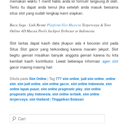
memakan waktu 1 menit habis anda isi formulir langsung di olah.
Tentu itu dapat anda temui jika setelah anda masuk bersama
situs slot yang sudah lengkap kami siapkan.
Baca Juga : Link Resmi
Platform Slot Maxwin
Terpercaya & Toto
Online 4D Macau Pools Jackpot Terbesar se Indonesia
Slot lantas dapat kasih data jikapun ada 4 bocoran slot pada
Situs Slot gacor yang terkondang karena maxwin jekpot. Slot
begitu gemari misalkan banyak anggota gemari karena itu kita
kembali kasih kontributor. Lewat beberapa informasi
agen slot
gacor masing-masing hari
Ditulis pada
Slot Online
|
Tag
777 slot online
,
judi slot online
,
online
slot
,
slot judi online
,
slot online gacor
,
slot online indonesia
,
slot
online lapak pusat
,
slot online pragmatic play
,
slot online
pragmatic play indonesia
,
slot online terbaik
,
slot online
terpercaya
,
slot thailand
|
Tinggalkan Balasan
C
a
r