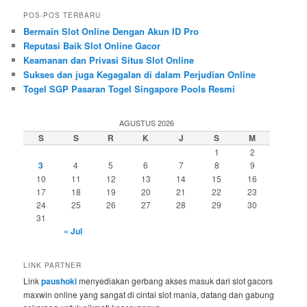
i
POS-POS TERBARU
Bermain Slot Online Dengan Akun ID Pro
Reputasi Baik Slot Online Gacor
Keamanan dan Privasi Situs Slot Online
Sukses dan juga Kegagalan di dalam Perjudian Online
Togel SGP Pasaran Togel Singapore Pools Resmi
AGUSTUS 2026
S
S
R
K
J
S
M
1
2
3
4
5
6
7
8
9
10
11
12
13
14
15
16
17
18
19
20
21
22
23
24
25
26
27
28
29
30
31
« Jul
LINK PARTNER
Link
paushoki
menyediakan gerbang akses masuk dari slot gacors
maxwin online yang sangat di cintai slot mania, datang dan gabung