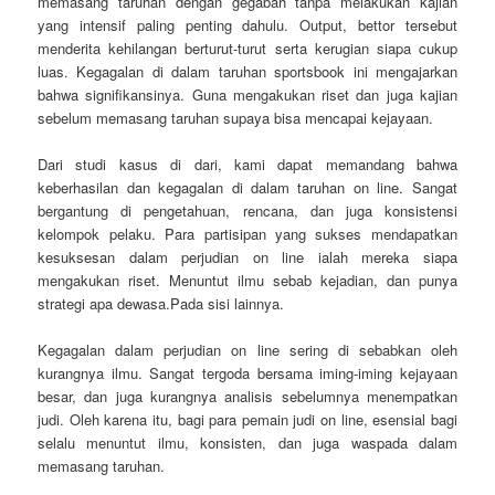
memasang taruhan dengan gegabah tanpa melakukan kajian
yang intensif paling penting dahulu. Output, bettor tersebut
menderita kehilangan berturut-turut serta kerugian siapa cukup
luas. Kegagalan di dalam taruhan sportsbook ini mengajarkan
bahwa signifikansinya. Guna mengakukan riset dan juga kajian
sebelum memasang taruhan supaya bisa mencapai kejayaan.
Dari studi kasus di dari, kami dapat memandang bahwa
keberhasilan dan kegagalan di dalam taruhan on line. Sangat
bergantung di pengetahuan, rencana, dan juga konsistensi
kelompok pelaku. Para partisipan yang sukses mendapatkan
kesuksesan dalam perjudian on line ialah mereka siapa
mengakukan riset. Menuntut ilmu sebab kejadian, dan punya
strategi apa dewasa.Pada sisi lainnya.
Kegagalan dalam perjudian on line sering di sebabkan oleh
kurangnya ilmu. Sangat tergoda bersama iming-iming kejayaan
besar, dan juga kurangnya analisis sebelumnya menempatkan
judi. Oleh karena itu, bagi para pemain judi on line, esensial bagi
selalu menuntut ilmu, konsisten, dan juga waspada dalam
memasang taruhan.