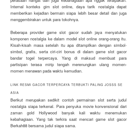
perasaan hangat dan juga kebahagiaan apa nggak teralpakan.
Internal konteks gim slot online, daya tarik nostalgia dapat
memberikan kejadian bermain siapa lebih besar detail dan juga
menggembirakan untuk para tokohnya.
Beberapa provider game slot gacor sudah jaya menyatukan
komponen nostalgia ke dalam model slot online orang-orang itu.
Kisah-kisah masa setelah itu apa ditampilkan dengan simbol-
simbol, grafis, serta ciri-ciri bonus di dalam game slot gacor
bandar togel terpercaya. Yang di maksud membuat para
partisipan terasa mirip tengah merenungkan ulang momen-
momen menawan pada waktu kemudian.
LINK RESMI GACOR TERPERCAYA TERBUKTI PALING JOSSS SE
ASIA
Berikut merupakan sedikit contoh permainan slot serta judul
nostalgia siapa terkenal. Para penyuka movie konvensional dari
zaman gold Hollywood banyak kali waktu menemukan
kebahagiaan. Yang tak terkira saat mencari game slot gacor
Berkah88 bersama judul siapa sama.