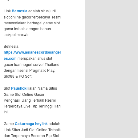
Link
Betnesia
adalah situs judi
slot online gacor terpercaya resmi
menyediakan berbagai game slot
gacor terbaik dengan bonus
jackpot maxwin
Betnesia
https://www.asianescortlosangel
es.com
merupakan situs slot
gacor luar negeri server Thailand
dengan lisensi Pragmatic Play,
Slot88 & PG Soft.
Slot
Paushoki
ialah Nama Situs
Game Slot Online Gacor
Penghasil Uang Terbaik Resmi
Terpercaya Live Rtp Tertinggi Hari
Ini.
Game
Cakarnaga heylink
adalah
Link Situs Judi Slot Online Terbaik
dan Terpercaya Bocoran Rtp Slot