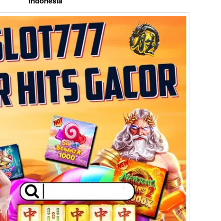
Indonesia