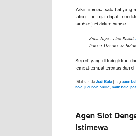
Yakin menjadi satu hal yang 
talian. Ini juga dapat men
taruhan judi dalam bandar.
Baca Juga : Link Resmi
Banget Menang se Indon
Seperti yang di keinginkan 
tempat-tempat terbatas dan d
Ditulis pada
Judi Bola
|
Tag
agen bo
bola
,
judi bola online
,
main bola
,
pas
Agen Slot Denga
Istimewa