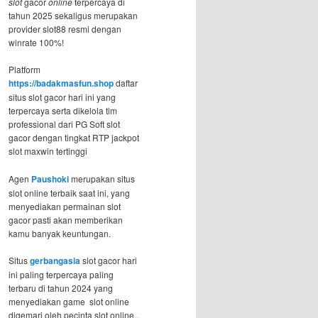
slot
gacor
online
terpercaya di
tahun 2025 sekaligus merupakan
provider slot88 resmi dengan
winrate 100%!
Platform
https://badakmasfun.shop
daftar
situs slot gacor hari ini yang
terpercaya serta dikelola tim
professional dari PG Soft slot
gacor dengan tingkat RTP jackpot
slot maxwin tertinggi
Agen
Paushoki
merupakan situs
slot online terbaik saat ini, yang
menyediakan permainan slot
gacor pasti akan memberikan
kamu banyak keuntungan.
Situs
gerbangasia
slot gacor hari
ini paling terpercaya paling
terbaru di tahun 2024 yang
menyediakan game slot online
digemari oleh pecinta slot online..