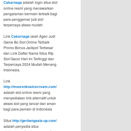
Cakarnaga
adalah login situs slot
online resmi yang menawarkan
pengalaman bermain terbaik bagi
para penggemar judi slot
terpercaya akses mudah
Link
Cakarnaga
ialah Agen Judi
Game Bo Slot Online Terbaik
Promo Bonus Jackpot Terbesar
dan Link Daftar Nama Situs Rtp
Slot Gacor Hari Ini Tertinggi dan
Terpercaya 2024 Mudah Menang
Indonesia.
Link
http://moorenkosicecream.com/
adalah slot online resmi yang
menyediakan link alternatif untuk
akses slot yang lancar dan aman
bagi para pemain di Indonesia
Situs
http://gerbangasia-up.com/
adalah penyedia situs