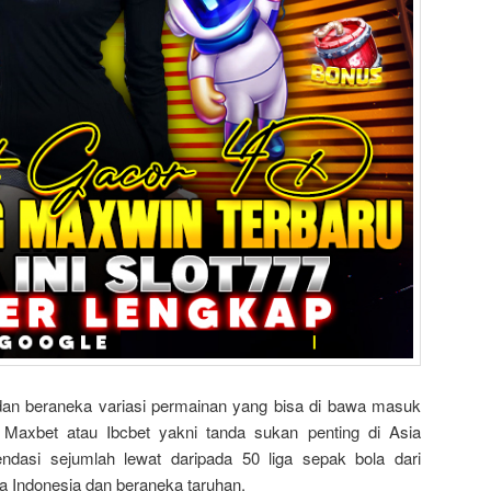
s dan beraneka variasi permainan yang bisa di bawa masuk
 Maxbet atau Ibcbet yakni tanda sukan penting di Asia
dasi sejumlah lewat daripada 50 liga sepak bola dari
ga Indonesia dan beraneka taruhan.