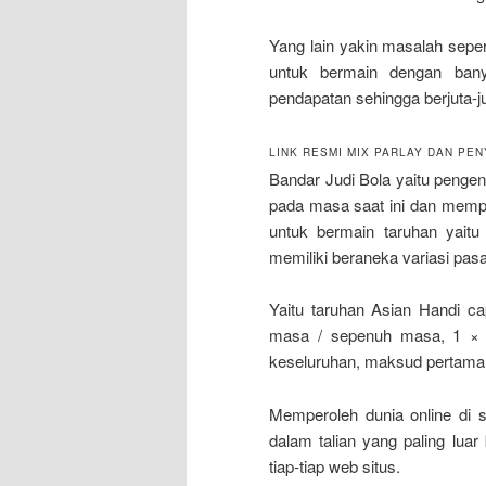
Yang lain yakin masalah sepert
untuk bermain dengan bany
pendapatan sehingga berjuta-ju
LINK RESMI MIX PARLAY DAN PE
Bandar Judi Bola yaitu pengen
pada masa saat ini dan memp
untuk bermain taruhan yaitu 
memiliki beraneka variasi pasa
Yaitu taruhan Asian Handi c
masa / sepenuh masa, 1 × 2
keseluruhan, maksud pertama 
Memperoleh dunia online di 
dalam talian yang paling lua
tiap-tiap web situs.