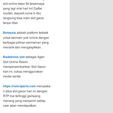
slot online depo 5k terpercaya
yang lagi viral hari ini! Daftar
mudah, deposit cuma 5 ribu
langsung bisa main slot gacor
tanpa ribet
Betnesia
adalah platform terbaik
untuk bermain judi online dengan
berbagai pilihan permainan yang
menarik dan mengasyikkan.
Badakmas slot
sebagai Agen
Slot Online Resmi
mempersembahkan Slot Gacor
hari ini, cukup menggunakan
modal santai
https://roncoparts.com
merupaka
n situs slot gacor hari ini dengan
RTP live tertinggi gampang
menang yang menjamin setiap
user akan mendapatkan