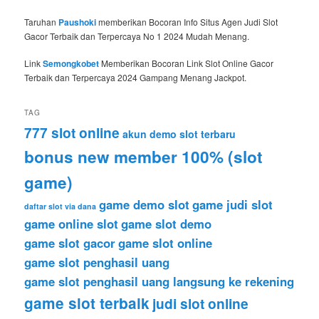
Taruhan
Paushoki
memberikan Bocoran Info Situs Agen Judi Slot
Gacor Terbaik dan Terpercaya No 1 2024 Mudah Menang.
Link
Semongkobet
Memberikan Bocoran Link Slot Online Gacor
Terbaik dan Terpercaya 2024 Gampang Menang Jackpot.
TAG
777 slot online
akun demo slot terbaru
bonus new member 100% (slot
game)
game demo slot
game judi slot
daftar slot via dana
game online slot
game slot demo
game slot gacor
game slot online
game slot penghasil uang
game slot penghasil uang langsung ke rekening
game slot terbaik
judi slot online