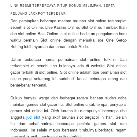
LINK RESMI TERPERCAYA FITUR BONUS MELIMPAH, SERTA
PELUANG JACKPOT TERBESAR
Dan persiapkan beberapa macam taruhan slot online terkomplet
seperti slot Online, Live Kasino Online, Slot Online, Tembak Ikan
dan slot online Bola Online. slot online hadirkan pengalaman baru
waktu bermain Slot online dengan memakai ide One Setop
Betting lebih nyaman dan aman untuk Anda.
Daftar beberapa nama permainan slot online terkini. Dan
terkomplet di benahi tiap bulannya ada di website Slot online
gacor terbaik di slot online. Slot online adalah tipe permainan slot
online yang sekarang ini sudah di kenali beberapa orang dan
benar-benar terkenal.
Cukup banyak warga dari berbagai ragam barisan sudah coba
mainkan games slot gacor itu. Slot online untuk tempat penyuplai
games slot online ini. Oleh karena itu mempunyai beberapa ribu
anggota
judi slot
yang aktif taruhan slot tergacor ini hari. Selain
itu dan sehari-harinya beberapa pecinta games slot sah
indonesia. Ini selalu makin bersama timbulnya berbagai ragam
type watak unik mesin slot online terkini.