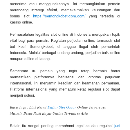
menerima atau menggunakannya. Ini memungkinkan pemain
merancang strategi efektif, memaksimalkan keuntungan dari
bonus slot
https://semongkobet-com.com/
yang tersedia di
kasino online.
Permasalahan legalitas slot online di Indonesia merupakan topik
vital bagi para pemain. Kegiatan perjudian online, termasuk slot
bet kecil Semongkobet, di anggap ilegal oleh pemerintah
Indonesia. Melalui berbagai undang-undang, perjudian baik online
maupun offline di larang.
Sementara itu pemain yang ingin tetap bermain harus
memastikan platformnya berlisensi dari otoritas perjudian
internasional. Ini menjamin keadilan dan keamanan permainan.
Platform internasional yang mematuhi ketat regulasi slot dapat
menjadi solusi.
Baca Juga : Link Resmi
Daftar Slot Gacor
Online Terpercaya
Maxwin Besar Pasti Bayar Online Terbaik se Asia
Selain itu sangat penting memahami legalitas dan regulasi
judi