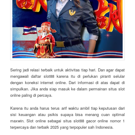
Sering jadi relasi terbaik untuk aktivitas tiap hari. Dan agar dapat
mengawali daftar slot88 karena itu di perlukan piranti selular
dengan koneksi internet online. Dari informasi di atas dapat di
simpulkan. Jika anda siap masuk ke dalam permainan situs slot
online paling di percaya.
Karena itu anda harus terus arif waktu ambil tiap keputusan dari
sisi keuangan atau psikis supaya bisa menang cuan optimal
maxwin. Slot online sebagai situs slot88 gacor online nomor 1
terpercaya dan terbaik 2025 yang terpopuler sah Indonesia.