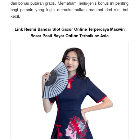
dan bonus putaran gratis. Memahami jenis-jenis bonus ini penting
bagi pemain yang ingin memaksimalkan manfaat dari slot bet
kecil.
Link Resmi Bandar Slot Gacor Online Terpercaya Maxwin
Besar Pasti Bayar Online Terbaik se Asia