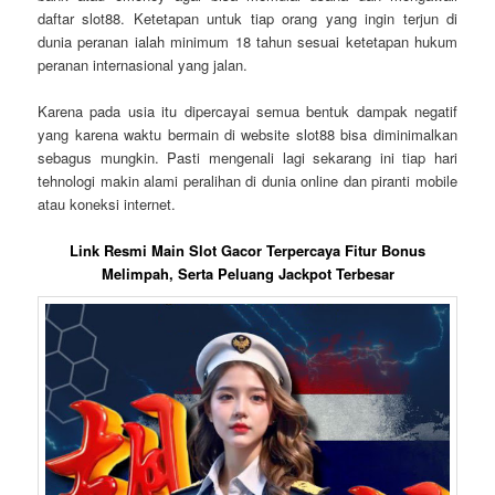
daftar slot88. Ketetapan untuk tiap orang yang ingin terjun di
dunia peranan ialah minimum 18 tahun sesuai ketetapan hukum
peranan internasional yang jalan.
Karena pada usia itu dipercayai semua bentuk dampak negatif
yang karena waktu bermain di website slot88 bisa diminimalkan
sebagus mungkin. Pasti mengenali lagi sekarang ini tiap hari
tehnologi makin alami peralihan di dunia online dan piranti mobile
atau koneksi internet.
Link Resmi Main Slot Gacor Terpercaya Fitur Bonus
Melimpah, Serta Peluang Jackpot Terbesar