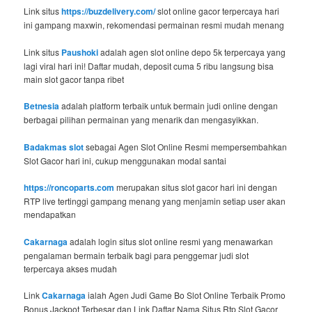
Link situs
https://buzdelivery.com/
slot online gacor terpercaya hari
ini gampang maxwin, rekomendasi permainan resmi mudah menang
Link situs
Paushoki
adalah agen slot online depo 5k terpercaya yang
lagi viral hari ini! Daftar mudah, deposit cuma 5 ribu langsung bisa
main slot gacor tanpa ribet
Betnesia
adalah platform terbaik untuk bermain judi online dengan
berbagai pilihan permainan yang menarik dan mengasyikkan.
Badakmas slot
sebagai Agen Slot Online Resmi mempersembahkan
Slot Gacor hari ini, cukup menggunakan modal santai
https://roncoparts.com
merupakan situs slot gacor hari ini dengan
RTP live tertinggi gampang menang yang menjamin setiap user akan
mendapatkan
Cakarnaga
adalah login situs slot online resmi yang menawarkan
pengalaman bermain terbaik bagi para penggemar judi slot
terpercaya akses mudah
Link
Cakarnaga
ialah Agen Judi Game Bo Slot Online Terbaik Promo
Bonus Jackpot Terbesar dan Link Daftar Nama Situs Rtp Slot Gacor