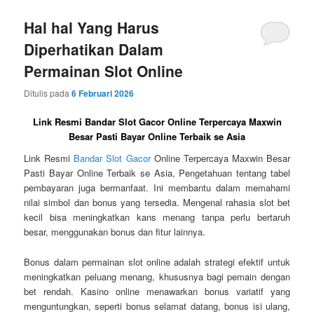
Hal hal Yang Harus
Diperhatikan Dalam
Permainan Slot Online
Ditulis pada
6 Februari 2026
Link Resmi Bandar Slot Gacor Online Terpercaya Maxwin
Besar Pasti Bayar Online Terbaik se Asia
Link Resmi
Bandar Slot Gacor
Online Terpercaya Maxwin Besar
Pasti Bayar Online Terbaik se Asia, Pengetahuan tentang tabel
pembayaran juga bermanfaat. Ini membantu dalam memahami
nilai simbol dan bonus yang tersedia. Mengenal rahasia slot bet
kecil bisa meningkatkan kans menang tanpa perlu bertaruh
besar, menggunakan bonus dan fitur lainnya.
Bonus dalam permainan slot online adalah strategi efektif untuk
meningkatkan peluang menang, khususnya bagi pemain dengan
bet rendah. Kasino online menawarkan bonus variatif yang
menguntungkan, seperti bonus selamat datang, bonus isi ulang,