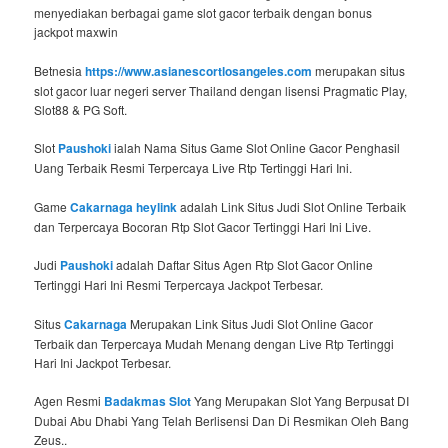
menyediakan berbagai game slot gacor terbaik dengan bonus
jackpot maxwin
Betnesia
https://www.asianescortlosangeles.com
merupakan situs
slot gacor luar negeri server Thailand dengan lisensi Pragmatic Play,
Slot88 & PG Soft.
Slot
Paushoki
ialah Nama Situs Game Slot Online Gacor Penghasil
Uang Terbaik Resmi Terpercaya Live Rtp Tertinggi Hari Ini.
Game
Cakarnaga heylink
adalah Link Situs Judi Slot Online Terbaik
dan Terpercaya Bocoran Rtp Slot Gacor Tertinggi Hari Ini Live.
Judi
Paushoki
adalah Daftar Situs Agen Rtp Slot Gacor Online
Tertinggi Hari Ini Resmi Terpercaya Jackpot Terbesar.
Situs
Cakarnaga
Merupakan Link Situs Judi Slot Online Gacor
Terbaik dan Terpercaya Mudah Menang dengan Live Rtp Tertinggi
Hari Ini Jackpot Terbesar.
Agen Resmi
Badakmas Slot
Yang Merupakan Slot Yang Berpusat DI
Dubai Abu Dhabi Yang Telah Berlisensi Dan Di Resmikan Oleh Bang
Zeus..