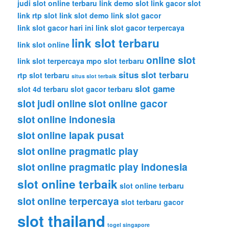
judi slot online terbaru
link demo slot
link gacor slot
link rtp slot
link slot demo
link slot gacor
link slot gacor hari ini
link slot gacor terpercaya
link slot terbaru
link slot online
online slot
link slot terpercaya
mpo slot terbaru
situs slot terbaru
rtp slot terbaru
situs slot terbaik
slot game
slot 4d terbaru
slot gacor terbaru
slot judi online
slot online gacor
slot online indonesia
slot online lapak pusat
slot online pragmatic play
slot online pragmatic play indonesia
slot online terbaik
slot online terbaru
slot online terpercaya
slot terbaru gacor
slot thailand
togel singapore