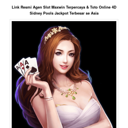
Link Resmi Agen Slot Maxwin Terpercaya & Toto Online 4D
Sidney Pools Jackpot Terbesar se Asia