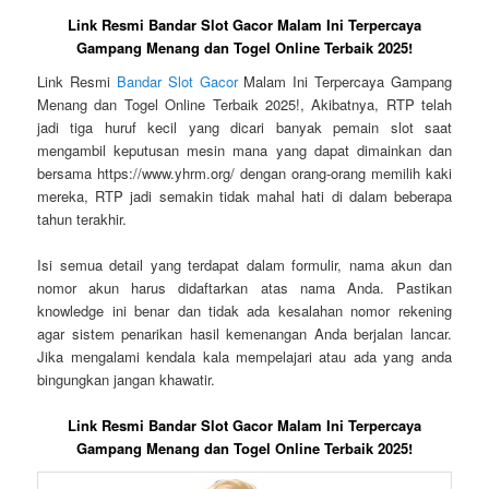
Link Resmi Bandar Slot Gacor Malam Ini Terpercaya
Gampang Menang dan Togel Online Terbaik 2025!
Link Resmi
Bandar Slot Gacor
Malam Ini Terpercaya Gampang
Menang dan Togel Online Terbaik 2025!, Akibatnya, RTP telah
jadi tiga huruf kecil yang dicari banyak pemain slot saat
mengambil keputusan mesin mana yang dapat dimainkan dan
bersama https://www.yhrm.org/ dengan orang-orang memilih kaki
mereka, RTP jadi semakin tidak mahal hati di dalam beberapa
tahun terakhir.
Isi semua detail yang terdapat dalam formulir, nama akun dan
nomor akun harus didaftarkan atas nama Anda. Pastikan
knowledge ini benar dan tidak ada kesalahan nomor rekening
agar sistem penarikan hasil kemenangan Anda berjalan lancar.
Jika mengalami kendala kala mempelajari atau ada yang anda
bingungkan jangan khawatir.
Link Resmi Bandar Slot Gacor Malam Ini Terpercaya
Gampang Menang dan Togel Online Terbaik 2025!