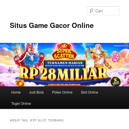
Langsung
Langsung
ke
ke
Cari
konten
konten
utama
sekunder
Situs Game Gacor Online
Menu
Home
Judi Bola
Poker Online
Slot Online
utama
Togel Online
ARSIP TAG:
RTP SLOT TERBARU