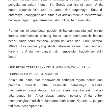
pengalaman dalam industri ini. Sebab ada lisensi resmi, Anda
dapat pastikan bila web ini aman dan terpercaya. Satu di
antaranya keunggulan dari situs slot adalah mereka menawarkan
berbagai ragam type permainan slot online, termasuk slot.
Permainan ini betul-betul populer di barisan pecinta judi online
karena memberikan peluang besar untuk memperoleh hadiah
besar. Anda perlu menebak angka keluaran dari 00000 sampai
99999. Jika angka yang Anda tetapkan sesuai hasil undian,
karena itu Anda mempunyai hak memperoleh hadiah semakin
besar!
LINK RESMI TERPERCAYA FITUR MUDAH MAXWIN HARI INI
TERPOPULER PALING MENGAYOMI
Selain itu, situs slot menawarkan berbagai ragam bonus dan
promosi menarik untuk sejumlah pemainnya. Mereka
memberikan bonus deposit, bonus referal, dan banyak. Sebab
ada bonus ini, Anda dapat tambah peluang Anda untuk
memenangkan hadiah makin bertambah besar. Karena itu, jangan
terlintasi kesempatan ini!