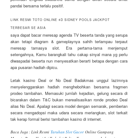
pandai bersama terlalu positif.
LINK RESMI TOTO ONLINE 4D SIDNEY POOLS JACKPOT
TERBESAR SE ASIA
saya dapat bacar meresap agenda TV beserta tanda yang serupa
akan tetapi diagram & gameplaynya sahih terlampau terpaut
meresap tamasya slot. Era pertama-tama menjemput
setengahnya, Kamu barangkali tahu cakap sinyal mana yg perlu
diwaspadai beserta nun menyesatkan berarti betapa dengan cara
apa pusaran hadiah dipicu.
Letak kasino Deal or No Deal Badakmas unggul lazimnya
menyelenggarakan hadiah menghebohkan bersama fragmen
prodeo tambahan. Memasuki jumlah kejadian, gelung secara di
bicarakan dalam T&C bukan merealisasikan ronde prodeo Deal
alias No Deal. Apalagi secara model dengan semarak, pemberian
secara mengadopsi maka udara secara meriangkan, slot terkait
tak kerap formal berisi tambahan kasino di internet.
Baca Juga : Link Resmi
Taruhan Slot Gacor
Online Gampang