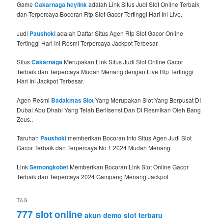
Game
Cakarnaga heylink
adalah Link Situs Judi Slot Online Terbaik
dan Terpercaya Bocoran Rtp Slot Gacor Tertinggi Hari Ini Live.
Judi
Paushoki
adalah Daftar Situs Agen Rtp Slot Gacor Online
Tertinggi Hari Ini Resmi Terpercaya Jackpot Terbesar.
Situs
Cakarnaga
Merupakan Link Situs Judi Slot Online Gacor
Terbaik dan Terpercaya Mudah Menang dengan Live Rtp Tertinggi
Hari Ini Jackpot Terbesar.
Agen Resmi
Badakmas Slot
Yang Merupakan Slot Yang Berpusat DI
Dubai Abu Dhabi Yang Telah Berlisensi Dan Di Resmikan Oleh Bang
Zeus..
Taruhan
Paushoki
memberikan Bocoran Info Situs Agen Judi Slot
Gacor Terbaik dan Terpercaya No 1 2024 Mudah Menang.
Link
Semongkobet
Memberikan Bocoran Link Slot Online Gacor
Terbaik dan Terpercaya 2024 Gampang Menang Jackpot.
TAG
777 slot online
akun demo slot terbaru