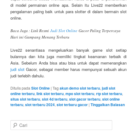
di model permainan online apa. Selain itu Live22 memberikan
pengalaman paling baik untuk para slotter di dalam bermain slot
online.
Baca Juga : Link Resmi
Judi Slot Online
Gacor Paling Terpercaya
Hari ini Gampang Menang Terbaru
Live22 senantiasa mengeluarkan banyak game slot setiap
bulannya dan kita juga memiliki tingkat keamanan terbaik di
Asia. Sebelum Anda bisa atau bisa untuk dapat memenangkan
judi slot
Gacor, sebagai member harus mempunyai sebuah akun
judi terlebih dahulu.
Ditulis pada
Slot Online
|
Tag
akun demo slot terbaru
,
judi slot
online terbaru
,
link slot terbaru
,
mpo slot terbaru
,
rtp slot terbaru
,
situs slot terbaru
,
slot 4d terbaru
,
slot gacor terbaru
,
slot online
terbaru
,
slot terbaru 2024
,
slot terbaru gacor
|
Tinggalkan Balasan
C
a
r