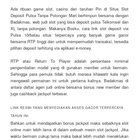
Ada ribuan game slot, casino dan taruhan Pin di Situs Slot
Deposit Pulsa Tanpa Potongan Mari berhimpun bersama dengan
Badakmas, web judi slot yang bisa deposit pulsa Telkomsel dan
XL tanpa potongan. Makanya Bosku, cara link slot deposit via
Pulsa 10rbatau situs terpercaya yang banyak game gacor
bersama RTP tinggi dan untuk mempermudah transaksi, tersedia
pilihan deposit terhitung via aplikasi e-money.
RTP atau Return To Player adalah persentase minimal
pengembalian modal yang di gunakan member untuk bermain.
Sehingga para pemula tidak butuh merasa khawatir kala ingin
mengawali permainan ini untuk pertama kalinya. Badakmas di
antara daftar agen judi online bersama bonus new member dan
juga cashback jackpot terbesar.
LINK RESMI YANG MENYEDIAKAN AKSES GACOR TERPERCAYA
TAHUN INI
Bahkan untuk mendapatkan bonus jackpot maka sebaiknya slot
online main lebih lama di dalam sebuah mesin slot jackpot. Jika
waktu bermain cukup lama maka bakal lebih mudah menaklukan