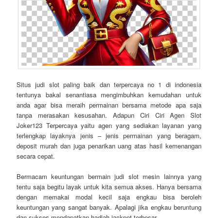
Situs judi slot paling baik dan terpercaya no 1 di indonesia
tentunya bakal senantiasa mengimbuhkan kemudahan untuk
anda agar bisa meraih permainan bersama metode apa saja
tanpa merasakan kesusahan. Adapun Ciri Ciri Agen Slot
Joker123 Terpercaya yaitu agen yang sediakan layanan yang
terlengkap layaknya jenis – jenis permainan yang beragam,
deposit murah dan juga penarikan uang atas hasil kemenangan
secara cepat.
Bermacam keuntungan bermain judi slot mesin lainnya yang
tentu saja begitu layak untuk kita semua akses. Hanya bersama
dengan memakai modal kecil saja engkau bisa beroleh
keuntungan yang sangat banyak. Apalagi jika engkau beruntung
dan sukses mendapatkan hadiah jackpot terbesar.