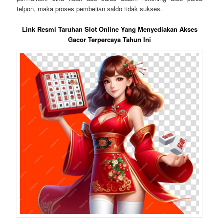
telpon, maka proses pembelian saldo tidak sukses.
Link Resmi Taruhan Slot Online Yang Menyediakan Akses
Gacor Terpercaya Tahun Ini