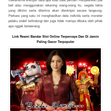
beli atau menggunakan rekening orang-orang itu, segala fakta
yang dikirim serta diterima akan dienkripsi secara langsung.
Perkara yang satu ini menghasilkan data individu serta moneter
pelaku stabil terlindungi dan juga tidak mampu dibuka oleh pihak
apa nggak berwenang.
Link Resmi Bandar Slot Online Terpercaya Dan Di Jamin
Paling Gacor Terpopuler