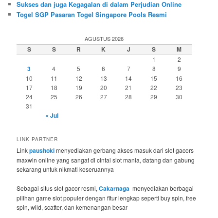
Sukses dan juga Kegagalan di dalam Perjudian Online
Togel SGP Pasaran Togel Singapore Pools Resmi
AGUSTUS 2026
S
S
R
K
J
S
M
1
2
3
4
5
6
7
8
9
10
11
12
13
14
15
16
17
18
19
20
21
22
23
24
25
26
27
28
29
30
31
« Jul
LINK PARTNER
Link
paushoki
menyediakan gerbang akses masuk dari slot gacors
maxwin online yang sangat di cintai slot mania, datang dan gabung
sekarang untuk nikmati keseruannya
Sebagai situs slot gacor resmi,
Cakarnaga
menyediakan berbagai
pilihan game slot populer dengan fitur lengkap seperti buy spin, free
spin, wild, scatter, dan kemenangan besar