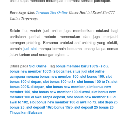
palsu siapa mencoba merampas informasi sensitif partisipan.
Baca Juga :Link
Taruhan Slot Online
Gacor Hari ini Resmi Slot777
Online Terpercaya
Selain itu, wadah judi online juga memberikan edukasi bagi
partisipan perihal metode menemukan dan juga menjauhi
serangan phishing. Bersama proteksi anti-phishing yang efektif,
pemain
judi slot
mampu bermain bersama tenang tanpa cemas
jatuh korban asal serangan cyber.…
Ditulis pada
Slot Online
|
Tag
bonus member baru 150% (slot)
,
bonus new member 100% (slot game)
,
situs judi slot online
gampang menang bonus new member 100
,
slot bonus 100
,
slot
bonus 100 di depan
,
slot bonus 100 to 3x
,
slot bonus 100 to 7x
,
slot
bonus 200% di depan
,
slot bonus new member
,
slot bonus new
member 100
,
slot bonus new member 100 di awal
,
slot bonus new
member 100 di awal tanpa deposit
,
slot bonus new member 100 di
awal to 10x
,
slot bonus new member 100 di awal to 7x
,
slot depo 25
bonus 25
,
slot deposit 10rb bonus 15rb
,
slot deposit 25 bonus 25
|
Tinggalkan Balasan