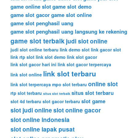
game online slot
game slot demo
game slot gacor
game slot online
game slot penghasil uang
game slot penghasil uang langsung ke rekening
game slot terbaik
judi slot online
judi slot online terbaru
link demo slot
link gacor slot
link rtp slot
link slot demo
link slot gacor
link slot gacor hari ini
link slot gacor terpercaya
link slot terbaru
link slot online
online slot
link slot terpercaya
mpo slot terbaru
situs slot terbaru
rtp slot terbaru
situs slot terbaik
slot game
slot 4d terbaru
slot gacor terbaru
slot judi online
slot online gacor
slot online indonesia
slot online lapak pusat