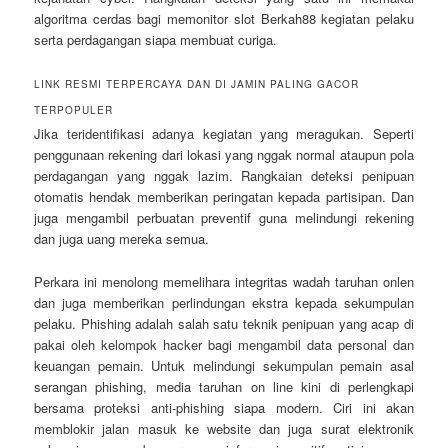
algoritma cerdas bagi memonitor slot Berkah88 kegiatan pelaku
serta perdagangan siapa membuat curiga.
LINK RESMI TERPERCAYA DAN DI JAMIN PALING GACOR
TERPOPULER
Jika teridentifikasi adanya kegiatan yang meragukan. Seperti
penggunaan rekening dari lokasi yang nggak normal ataupun pola
perdagangan yang nggak lazim. Rangkaian deteksi penipuan
otomatis hendak memberikan peringatan kepada partisipan. Dan
juga mengambil perbuatan preventif guna melindungi rekening
dan juga uang mereka semua.
Perkara ini menolong memelihara integritas wadah taruhan onlen
dan juga memberikan perlindungan ekstra kepada sekumpulan
pelaku. Phishing adalah salah satu teknik penipuan yang acap di
pakai oleh kelompok hacker bagi mengambil data personal dan
keuangan pemain. Untuk melindungi sekumpulan pemain asal
serangan phishing, media taruhan on line kini di perlengkapi
bersama proteksi anti-phishing siapa modern. Ciri ini akan
memblokir jalan masuk ke website dan juga surat elektronik