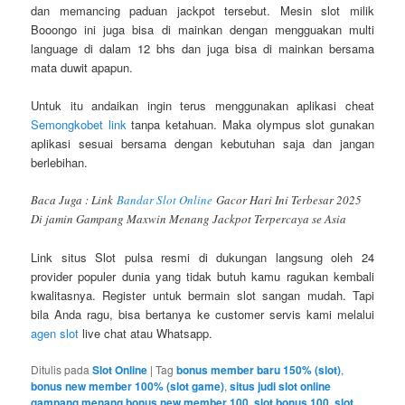
dan memancing paduan jackpot tersebut. Mesin slot milik
Booongo ini juga bisa di mainkan dengan mengguakan multi
language di dalam 12 bhs dan juga bisa di mainkan bersama
mata duwit apapun.
Untuk itu andaikan ingin terus menggunakan aplikasi cheat
Semongkobet link
tanpa ketahuan. Maka olympus slot gunakan
aplikasi sesuai bersama dengan kebutuhan saja dan jangan
berlebihan.
Baca Juga : Link
Bandar Slot Online
Gacor Hari Ini Terbesar 2025
Di jamin Gampang Maxwin Menang Jackpot Terpercaya se Asia
Link situs Slot pulsa resmi di dukungan langsung oleh 24
provider populer dunia yang tidak butuh kamu ragukan kembali
kwalitasnya. Register untuk bermain slot sangan mudah. Tapi
bila Anda ragu, bisa bertanya ke customer servis kami melalui
agen slot
live chat atau Whatsapp.
Ditulis pada
Slot Online
|
Tag
bonus member baru 150% (slot)
,
bonus new member 100% (slot game)
,
situs judi slot online
gampang menang bonus new member 100
,
slot bonus 100
,
slot