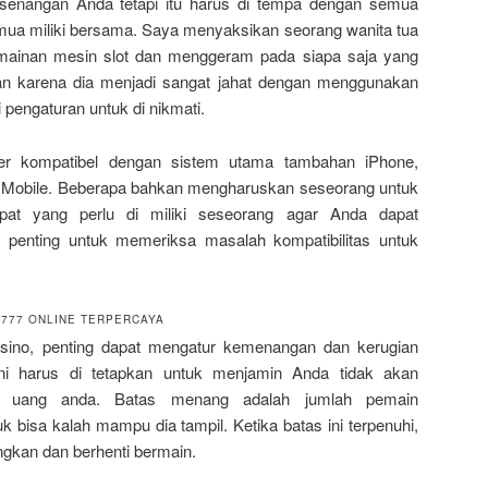
senangan Anda tetapi itu harus di tempa dengan semua
mua miliki bersama. Saya menyaksikan seorang wanita tua
rmainan mesin slot dan menggeram pada siapa saja yang
kan karena dia menjadi sangat jahat dengan menggunakan
pengaturan untuk di nikmati.
er kompatibel dengan sistem utama tambahan iPhone,
s Mobile. Beberapa bahkan mengharuskan seseorang untuk
at yang perlu di miliki seseorang agar Anda dapat
penting untuk memeriksa masalah kompatibilitas untuk
T777 ONLINE TERPERCAYA
sino, penting dapat mengatur kemenangan dan kerugian
i harus di tetapkan untuk menjamin Anda tidak akan
ri uang anda. Batas menang adalah jumlah pemain
k bisa kalah mampu dia tampil. Ketika batas ini terpenuhi,
gkan dan berhenti bermain.