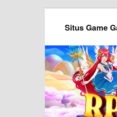
Langsung
Langsung
ke
ke
konten
konten
Situs Game G
utama
sekunder