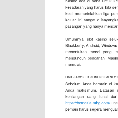
Kasino ada di sana untuk ke
kesadaran yang harus kita se
kecil memerintahkan tiga pe
keluar. Ini sangat d isayang
pasangan yang hanya mencari 
Umumnya, slot kasino selul
Blackberry, Android, Window
menentukan model yang tep
mengunduh pencarian. Masih 
memulai.
LINK GACOR HARI INI RESMI SLO
Sebelum Anda bermain di ka
Anda maksimum. Batasan in
kehilangan uang tunai da
https://betnesia-mbg.com/
untu
pemain harus segera menguan