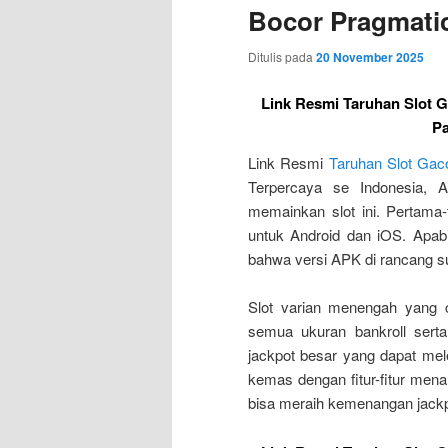
Bocor Pragmatic
Ditulis pada
20 November 2025
Link Resmi Taruhan Slot G
Pa
Link Resmi
Taruhan Slot Gac
Terpercaya se Indonesia, 
memainkan slot ini. Pertama
untuk Android dan iOS. Apa
bahwa versi APK di rancang su
Slot varian menengah yang 
semua ukuran bankroll serta
jackpot besar yang dapat mele
kemas dengan fitur-fitur mena
bisa meraih kemenangan jackp