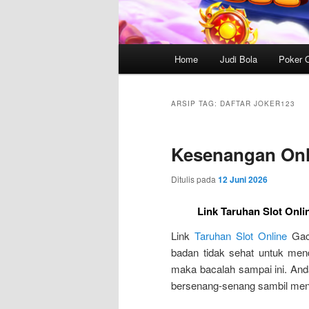
Menu
Home
Judi Bola
Poker O
utama
ARSIP TAG:
DAFTAR JOKER123
Kesenangan Onl
Ditulis pada
12 Juni 2026
Link Taruhan Slot Onli
Link
Taruhan Slot Online
Gaco
badan tidak sehat untuk men
maka bacalah sampai ini. Anda
bersenang-senang sambil men