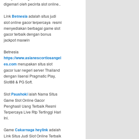
digemari oleh pecinta slot online..
Link
Betnesia
adalah situs judi
slot online gacor terpercaya resmi
menyediakan berbagai game slot
gacor terbaik dengan bonus
jackpot maxwin
Betnesia
https://www.asianescortlosangel
es.com
merupakan situs slot
gacor luar negeri server Thailand
dengan lisensi Pragmatic Play,
Slot88 & PG Soft.
Slot
Paushoki
ialah Nama Situs
Game Slot Online Gacor
Penghasil Uang Terbaik Resmi
Terpercaya Live Rtp Tertinggi Hari
Ini.
Game
Cakarnaga heylink
adalah
Link Situs Judi Slot Online Terbaik