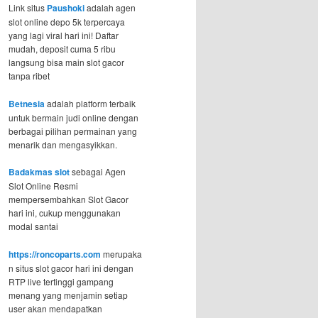
Link situs
Paushoki
adalah agen
slot online depo 5k terpercaya
yang lagi viral hari ini! Daftar
mudah, deposit cuma 5 ribu
langsung bisa main slot gacor
tanpa ribet
Betnesia
adalah platform terbaik
untuk bermain judi online dengan
berbagai pilihan permainan yang
menarik dan mengasyikkan.
Badakmas slot
sebagai Agen
Slot Online Resmi
mempersembahkan Slot Gacor
hari ini, cukup menggunakan
modal santai
https://roncoparts.com
merupaka
n situs slot gacor hari ini dengan
RTP live tertinggi gampang
menang yang menjamin setiap
user akan mendapatkan