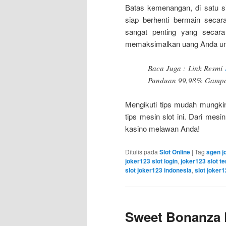
Batas kemenangan, di satu s
siap berhenti bermain secar
sangat penting yang secara
memaksimalkan uang Anda unt
Baca Juga : Link Resmi
Panduan 99,98% Gampa
Mengikuti tips mudah mungk
tips mesin slot ini. Dari me
kasino melawan Anda!
Ditulis pada
Slot Online
|
Tag
agen j
joker123 slot login
,
joker123 slot t
slot joker123 indonesia
,
slot joker1
Sweet Bonanza