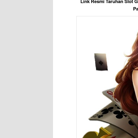
Link Resmi Taruhan Slot G
Pa