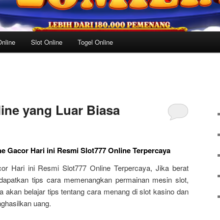
nline
Slot Online
Togel Online
ine yang Luar Biasa
ne Gacor Hari ini Resmi Slot777 Online Terpercaya
r Hari ini Resmi Slot777 Online Terpercaya, Jika berat
dapatkan tips cara memenangkan permainan mesin slot,
 akan belajar tips tentang cara menang di slot kasino dan
ghasilkan uang.