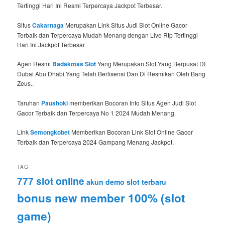
Tertinggi Hari Ini Resmi Terpercaya Jackpot Terbesar.
Situs
Cakarnaga
Merupakan Link Situs Judi Slot Online Gacor
Terbaik dan Terpercaya Mudah Menang dengan Live Rtp Tertinggi
Hari Ini Jackpot Terbesar.
Agen Resmi
Badakmas Slot
Yang Merupakan Slot Yang Berpusat DI
Dubai Abu Dhabi Yang Telah Berlisensi Dan Di Resmikan Oleh Bang
Zeus..
Taruhan
Paushoki
memberikan Bocoran Info Situs Agen Judi Slot
Gacor Terbaik dan Terpercaya No 1 2024 Mudah Menang.
Link
Semongkobet
Memberikan Bocoran Link Slot Online Gacor
Terbaik dan Terpercaya 2024 Gampang Menang Jackpot.
TAG
777 slot online
akun demo slot terbaru
bonus new member 100% (slot
game)