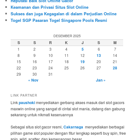
Reputasi Baik Slot Online Gacor
Keamanan dan Privasi Situs Slot Online
Sukses dan juga Kegagalan di dalam Perjudian Online
Togel SGP Pasaran Togel Singapore Pools Resmi
DESEMBER 2025
S
S
R
K
J
S
M
1
2
3
4
5
6
7
8
9
10
11
12
13
14
15
16
17
18
19
20
21
22
23
24
25
26
27
28
29
30
31
« Nov
Jan »
LINK PARTNER
Link
paushoki
menyediakan gerbang akses masuk dari slot gacors
maxwin online yang sangat di cintai slot mania, datang dan gabung
sekarang untuk nikmati keseruannya
Sebagai situs slot gacor resmi,
Cakarnaga
menyediakan berbagai
pilihan game slot populer dengan fitur lengkap seperti buy spin, free
spin, wild, scatter, dan kemenangan besar