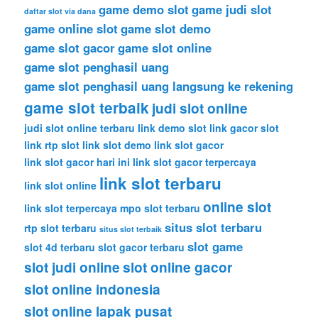
game demo slot
game judi slot
daftar slot via dana
game online slot
game slot demo
game slot gacor
game slot online
game slot penghasil uang
game slot penghasil uang langsung ke rekening
game slot terbaik
judi slot online
judi slot online terbaru
link demo slot
link gacor slot
link rtp slot
link slot demo
link slot gacor
link slot gacor hari ini
link slot gacor terpercaya
link slot terbaru
link slot online
online slot
link slot terpercaya
mpo slot terbaru
situs slot terbaru
rtp slot terbaru
situs slot terbaik
slot game
slot 4d terbaru
slot gacor terbaru
slot judi online
slot online gacor
slot online indonesia
slot online lapak pusat