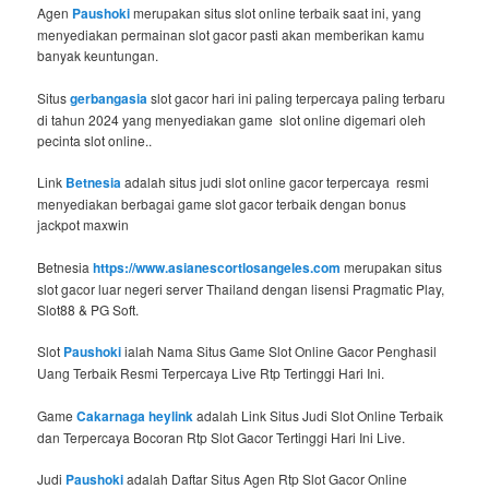
Agen
Paushoki
merupakan situs slot online terbaik saat ini, yang
menyediakan permainan slot gacor pasti akan memberikan kamu
banyak keuntungan.
Situs
gerbangasia
slot gacor hari ini paling terpercaya paling terbaru
di tahun 2024 yang menyediakan game slot online digemari oleh
pecinta slot online..
Link
Betnesia
adalah situs judi slot online gacor terpercaya resmi
menyediakan berbagai game slot gacor terbaik dengan bonus
jackpot maxwin
Betnesia
https://www.asianescortlosangeles.com
merupakan situs
slot gacor luar negeri server Thailand dengan lisensi Pragmatic Play,
Slot88 & PG Soft.
Slot
Paushoki
ialah Nama Situs Game Slot Online Gacor Penghasil
Uang Terbaik Resmi Terpercaya Live Rtp Tertinggi Hari Ini.
Game
Cakarnaga heylink
adalah Link Situs Judi Slot Online Terbaik
dan Terpercaya Bocoran Rtp Slot Gacor Tertinggi Hari Ini Live.
Judi
Paushoki
adalah Daftar Situs Agen Rtp Slot Gacor Online