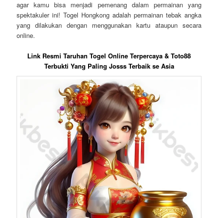
agar kamu bisa menjadi pemenang dalam permainan yang
spektakuler ini! Togel Hongkong adalah permainan tebak angka
yang dilakukan dengan menggunakan kartu ataupun secara
online.
Link Resmi Taruhan Togel Online Terpercaya & Toto88
Terbukti Yang Paling Josss Terbaik se Asia