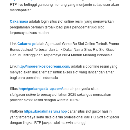
RTP live tertinggi gampang menang yang menjamin setiap user akan
mendapatkan
Cakarnaga
adalah login situs slot online resmi yang menawarkan
pengalaman bermain terbaik bagi para penggemar judi slot
terpercaya akses mudah
Link
Cakarnaga
ialah Agen Judi Game Bo Slot Online Terbaik Promo
Bonus Jackpot Terbesar dan Link Daftar Nama Situs Rtp Slot Gacor
Hari Ini Tertinggi dan Terpercaya 2024 Mudah Menang Indonesia.
Link
http://moorenkosicecream.com/
adalah slot online resmi yang
menyediakan link alternatif untuk akses slot yang lancar dan aman
bagi para pemain di Indonesia
Situs
http://gerbangasia-up.com/
adalah penyedia situs
slot
gacor
online
terpercaya di tahun 2025 sekaligus merupakan
provider slot88 resmi dengan winrate 100%!
Platform
https://badakmasfun.shop
daftar situs slot gacor hari ini
yang terpercaya serta dikelola tim professional dari PG Soft slot gacor
dengan tingkat RTP jackpot slot maxwin tertinggi