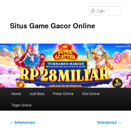
Langsung
ke
Cari
konten
utama
Situs Game Gacor Online
Menu
Home
Judi Bola
Poker Online
Slot Online
utama
Togel Online
Navigasi
←
Sebelumnya
Selanjutnya
→
Tulisan