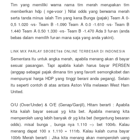
Tim yang memiliki warna nama tim merah merupakan tim
memberikan hdp ( nge-voor ) Nilai odds yang berwarna merah
serta tanda minus ialah Tim yang kena Bunga (pajak) Team A 0-
0,5 1.020 -vs- Team B -1.090 Team A 0.0 -1.610 -vs- Team B
1.440 Team A 0.50 1.330 -vs- Team B -1.470 Ada 3 fur-an (anda
bebas dalam memilih fur-an mana saja yang anda yakini).
LINK MIX PARLAY SBOBET88 ONLINE TERBESAR DI INDONESIA
Sementara itu untuk angka merah, apabila menang akan di bayar
sesuai pasangan. Tapi apabila kalah harus bayar PERSEN
(anggap sebagai pajak dimana tim yang favorit semongkobet dan
mempunyai harga HDP yang tinggi berani anda pegang). Selain
itu seperti contoh di atas antara Aston Villa melawan West Ham
United.
O/U (Over/Under) & O/E (Genap/Ganjil), Hitam berarti : Apabila
kita kalah bayar sesuai yg kita bet. Apabila menang kita
memperoleh uang lebih banyak dr yg kita bet (tergantung besaran
odds). misal bunga , bunga nya 1.110 –> bet 100rb. Kalau
menang dapat 100 x 1.110 = 111rb. Kalau kalah cuma bayar
100rb Merah berarti : Jika kita menang akan memperoleh uang